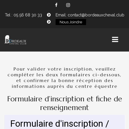
Tel : 05 56 68 30 33
Email: contact@bordeauxcheval.club
Nous Joindre
HOME
Pour valider votre inscription, veuillez
compléter les deux formulaires ci-dessous,
NOS CHEVAUX
et confirmer la bonne réception des
informations auprès du centre équestre
LOCATION
Formulaire d’inscription et fiche de
PENSION
renseignement
LE CLUB
INSCRIPTIONS