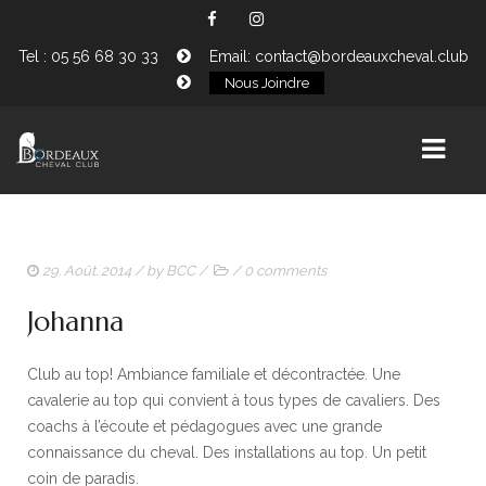
Tel : 05 56 68 30 33
Email: contact@bordeauxcheval.club
Nous Joindre
HOME
29. Août. 2014
/ by
BCC
/
/
0 comments
NOS CHEVAUX
Johanna
LOCATION
Club au top! Ambiance familiale et décontractée. Une
PENSION
cavalerie au top qui convient à tous types de cavaliers. Des
LE CLUB
coachs à l’écoute et pédagogues avec une grande
connaissance du cheval. Des installations au top. Un petit
INSCRIPTIONS
coin de paradis.